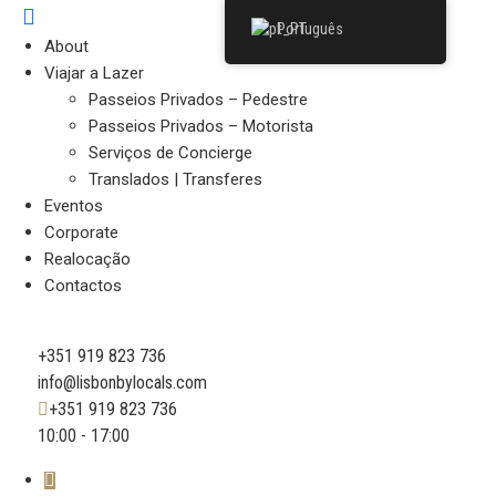
Português
About
Viajar a Lazer
Passeios Privados – Pedestre
Passeios Privados – Motorista
Serviços de Concierge
Translados | Transferes
Eventos
Corporate
Realocação
Contactos
+351 919 823 736
info@lisbonbylocals.com
+351 919 823 736
10:00 - 17:00