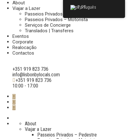
About
Português
Viajar a Lazer
Passeios Privados – Pedestre
Passeios Privados – Motorista
Serviços de Concierge
Translados | Transferes
Eventos
Corporate
Realocação
Contactos
+351 919 823 736
info@lisbonbylocals.com
+351 919 823 736
10:00 - 17:00
About
Viajar a Lazer
Passeios Privados – Pedestre