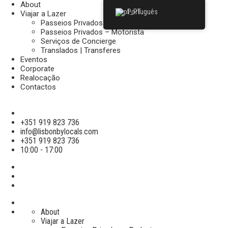
About
Português
Viajar a Lazer
Passeios Privados – Pedestre
Passeios Privados – Motorista
Serviços de Concierge
Translados | Transferes
Eventos
Corporate
Realocação
Contactos
+351 919 823 736
info@lisbonbylocals.com
+351 919 823 736
10:00 - 17:00
About
Viajar a Lazer