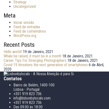
Strategy
Uncategorized
Meta
Iniciar sessão
Feed de entradas
Feed de comentários
WordPress.org
Recent Posts
Hello world!
19 de Janeiro, 2021
Whale be raised, it must be in a month
18 de Janeiro, 2021
Career Tips For Emerging Photographers
18 de Janeiro, 2021
Covid-19 threatens the next generation of smartphones
6 de Abril,
2020
Contatos
Bairro de Belém, 1400-100
Lisboa - Portugal
+351 919 823 736
info@lisbonbylocals.com
+351 919 823 736
Das 09:00 às 18:00